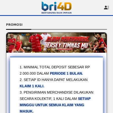
PROMOSI
1. MINIMAL TOTAL DEPOSIT SEBESAR RP
2.000.000 DALAM
PERIODE 1 BULAN.
2. SETIAP ID HANYA DAPAT MELAKUKAN
KLAIM 1 KALI.
3. PENGIRIMAN MERCHANDISE DILAKUKAN
SECARA KOLEKTIF, 1 KALI DALAM
SETIAP
MINGGU UNTUK SEMUA KLAIM YANG
MASUK.