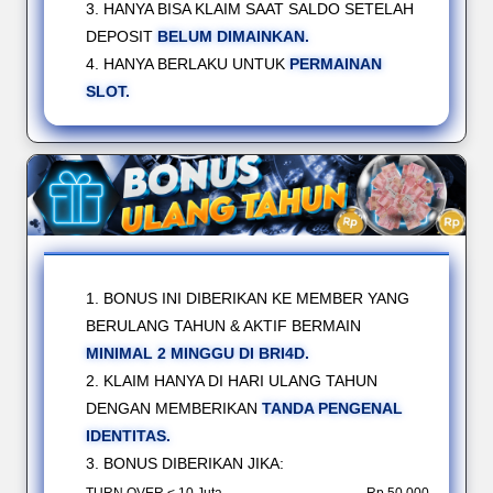
3. HANYA BISA KLAIM SAAT SALDO SETELAH
DEPOSIT
BELUM DIMAINKAN.
4. HANYA BERLAKU UNTUK
PERMAINAN
SLOT.
1. BONUS INI DIBERIKAN KE MEMBER YANG
BERULANG TAHUN & AKTIF BERMAIN
MINIMAL 2 MINGGU DI BRI4D.
2. KLAIM HANYA DI HARI ULANG TAHUN
DENGAN MEMBERIKAN
TANDA PENGENAL
IDENTITAS.
3. BONUS DIBERIKAN JIKA:
TURN OVER < 10 Juta
Rp 50.000