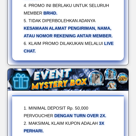
4. PROMO INI BERLAKU UNTUK SELURUH
MEMBER
BRI4D.
5. TIDAK DIPERBOLEHKAN ADANYA
KESAMAAN ALAMAT PENGIRIMAN, NAMA,
ATAU NOMOR REKENING ANTAR MEMBER.
6. KLAIM PROMO DILAKUKAN MELALUI
LIVE
CHAT.
1. MINIMAL DEPOSIT Rp. 50,000
PERVOUCHER
DENGAN TURN OVER 2X.
2. MAKSIMAL KLAIM KUPON ADALAH
3X
PERHARI.