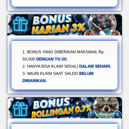
1. BONUS YANG DIBERIKAN MAKSIMAL Rp.
50,000
DENGAN TO 2X.
2. HANYA BISA KLAIM SEKALI
DALAM SEHARI.
3. WAJIB KLAIM SAAT SALDO
BELUM
DIMAINKAN.