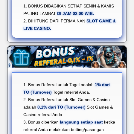
1. BONUS DIBAGIKAN SETIAP SENIN & KAMIS
PALING LAMBAT
DI JAM 02.00 WIB.
2. DIHITUNG DARI PERMAINAN
SLOT GAME &
LIVE CASINO.
1. Bonus Referral untuk Togel adalah
1% dari
TO (Turnover)
Togel referral Anda.
2. Bonus Referral untuk Slot Games & Casino
adalah
0,1% dari TO (Turnover)
Slot Games &
Casino referral Anda.
3. Bonus diberikan
langsung setiap saat
ketika
referral Anda melakukan betting/pasangan.